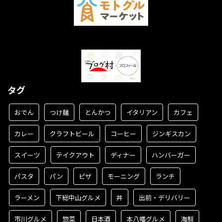
タグ
おでん
つけ麺
とんかつ
イタリアン
カフェ
カレー
クラフトビール
コーヒー
ジンギスカン
スイーツ
テイクアウト
ディナー
ハンバーガー
パスタ
パン
ピザ
モーニング
ランチ
ラーメン
下総中山グルメ
丼
出前・デリバリー
市川グルメ
惣菜
日本酒
本八幡グルメ
海鮮