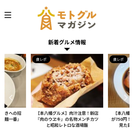
本八幡できょうなに食べる？
新着グルメ情報
食レポ
食レポ
老好きへの招
【本八幡グルメ】肉汁注意！新店
【本八幡グ
つけ麺一番』
『肉のウヱキ』の名物メンチカツ
が750円
麺
と昭和レトロな酒場飯
見た目