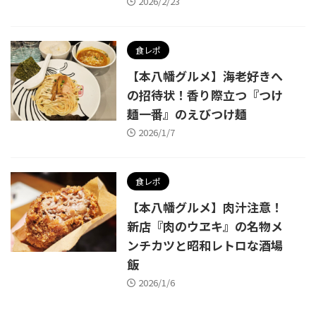
2026/2/23
食レポ
【本八幡グルメ】海老好きへ
の招待状！香り際立つ『つけ
麺一番』のえびつけ麺
2026/1/7
食レポ
【本八幡グルメ】肉汁注意！
新店『肉のウヱキ』の名物メ
ンチカツと昭和レトロな酒場
飯
2026/1/6