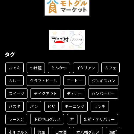
タグ
おでん
つけ麺
とんかつ
イタリアン
カフェ
カレー
クラフトビール
コーヒー
ジンギスカン
スイーツ
テイクアウト
ディナー
ハンバーガー
パスタ
パン
ピザ
モーニング
ランチ
ラーメン
下総中山グルメ
丼
出前・デリバリー
市川グルメ
惣菜
日本酒
本八幡グルメ
海鮮