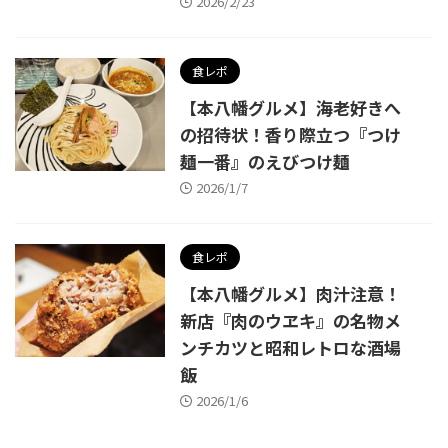
2026/2/23
食レポ
【本八幡グルメ】海老好きへ
の招待状！香り際立つ『つけ
麺一番』のえびつけ麺
2026/1/7
食レポ
【本八幡グルメ】肉汁注意！
新店『肉のウヱキ』の名物メ
ンチカツと昭和レトロな酒場
飯
2026/1/6