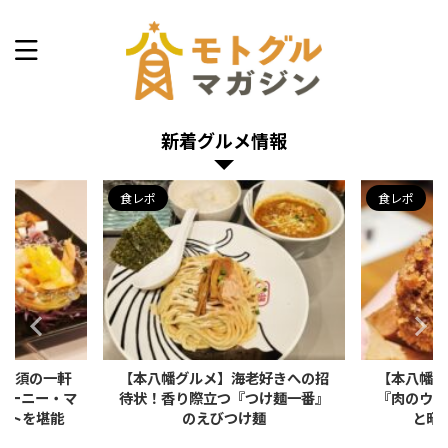
本八幡できょうなに食べる？
新着グルメ情報
食レポ
食レポ
老好きへの招
【本八幡グルメ】肉汁注意！新店
【本八幡
つけ麺一番』
『肉のウヱキ』の名物メンチカツ
が750
け麺
と昭和レトロな酒場飯
見た