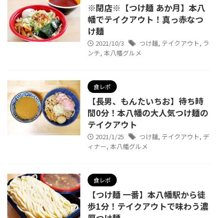
※閉店※【つけ麺 あか月】本八
幡でテイクアウト！真っ赤なつ
け麺
2021/10/3
つけ麺
,
テイクアウト
,
ラ
ンチ
,
本八幡グルメ
食レポ
【長男、もんたいちお】待ち時
間0分！本八幡の大人気つけ麺の
テイクアウト
2021/1/25
つけ麺
,
テイクアウト
,
デ
ィナー
,
本八幡グルメ
食レポ
【つけ麺 一番】本八幡駅から徒
歩1分！テイクアウトで味わう濃
厚つけ麺