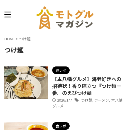
本八幡できょうなに食べる？
HOME
>
つけ麺
つけ麺
食レポ
【本八幡グルメ】海老好きへの
招待状！香り際立つ『つけ麺一
番』のえびつけ麺
2026/1/7
つけ麺
,
ラーメン
,
本八幡
グルメ
食レポ