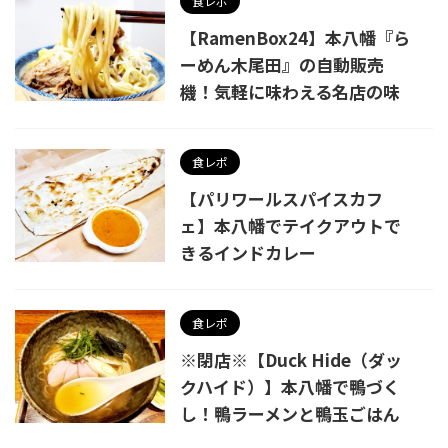
食レポ
【RamenBox24】本八幡『ら
ーめん木尾田』の自動販売
機！気軽に味わえる名店の味
食レポ
【パリワールスパイスカフ
ェ】本八幡でテイクアウトで
きるインドカレー
食レポ
※閉店※【Duck Hide（ダッ
クハイド）】本八幡で鴨づく
し！鴨ラーメンと鴨玉ごはん