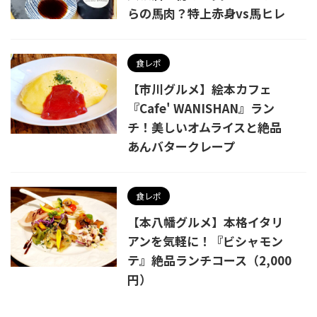
らの馬肉？特上赤身vs馬ヒレ
食レポ
【市川グルメ】絵本カフェ
『Cafe' WANISHAN』ラン
チ！美しいオムライスと絶品
あんバタークレープ
食レポ
【本八幡グルメ】本格イタリ
アンを気軽に！『ビシャモン
テ』絶品ランチコース（2,000
円）