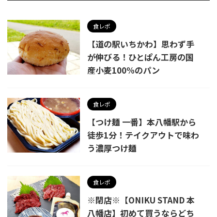
食レポ
【道の駅いちかわ】思わず手
が伸びる！ひとぱん工房の国
産小麦100%のパン
食レポ
【つけ麺 一番】本八幡駅から
徒歩1分！テイクアウトで味わ
う濃厚つけ麺
食レポ
※閉店※【ONIKU STAND 本
八幡店】初めて買うならどち